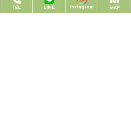
ない獣医師により診療可能な動物さんが異なります。 診療可能な動物さ
んが当日ペットPASSに表示されない場合は、その動物さんに関しては外
来はお受けできません。また、獣医師の希望はお受けできません。 予定
手術の内容によっては獣医師全員で手術に入ることもございます。 当日
の状況によっても変わることがありますので、ペットPASSにて順番取り
が出来ない場合はその日の外来診察はお受けできませんのでご了承くだ
さい。 ご不明な点がございましたらスタッフにお問い合わせ下さい。