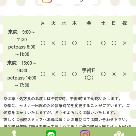
月
火
水
木
金
土
日
祝
来院 9:00～
11:30
○
×
○
○
○
○
○
×
petpass 6:00
～11:00
来院 16:00～
18:30
手術日
○
×
○
○
○
×
×
petpass 14:00
（○）
～17:30
◎お薬・処方食のお渡しは午前12時、午後7時まで対応いたします。
◎学会、セミナー出席のため診療時間を変更することがございます。ご
迷惑をおかけいたしますが、どうぞよろしくお願いいたします。
詳しくは当院スタッフへお尋ね頂くかお電話にてお問い合わせ下さい。
※金曜日午後は順番を取って頂くシステムは他の曜日と同じペットPASS
ですが、予定手術の担当獣医師は診察できないため、手術に携わってい