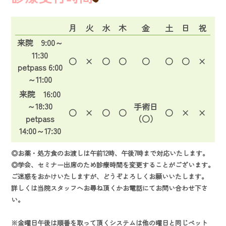
月
火
水
木
金
土
日
祝
来院 9:00～
11:30
○
×
○
○
○
○
○
×
petpass 6:00
～11:00
来院 16:00
～18:30
手術日
○
×
○
○
○
×
×
petpass
（○）
14:00～17:30
◎お薬・処方食のお渡しは午前12時、午後7時まで対応いたします。
◎学会、セミナー出席のため診療時間を変更することがございます。
ご迷惑をおかけいたしますが、どうぞよろしくお願いいたします。
詳しくは当院スタッフへお尋ね頂くかお電話にてお問い合わせ下さ
い。
※金曜日午後は順番を取って頂くシステムは他の曜日と同じペット